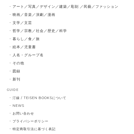
アート／写真／デザイン／建築／彫刻 ／民藝／ファッション
映画／音楽／演劇／漫画
文学／文芸
哲学／宗教／社会／歴史／科学
暮らし／食／旅
絵本／児童書
人名・グループ名
その他
図録
新刊
GUIDE
汀線 / TEISEN BOOKSについて
NEWS
お問い合わせ
プライバシーポリシー
特定商取引法に基づく表記