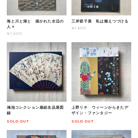
海と川と湖と 描かれた水辺の
三岸節子展 私は燃えつづける
人々
¥1,600
¥1,000
鴻池コレクション扇絵名品展図
上野リチ ウィーンからきたデ
録
ザイン・ファンタジー
SOLD OUT
SOLD OUT