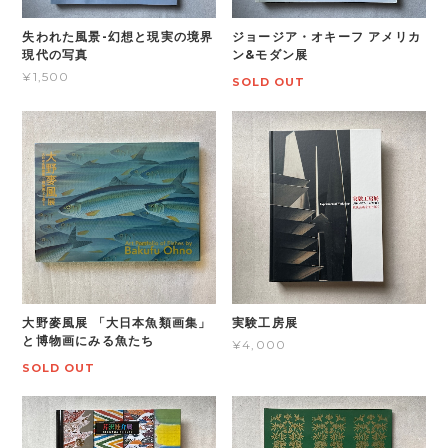
失われた風景-幻想と現実の境界
ジョージア・オキーフ アメリカ
現代の写真
ン&モダン展
¥1,500
SOLD OUT
大野麥風展 「大日本魚類画集」
実験工房展
と博物画にみる魚たち
¥4,000
SOLD OUT