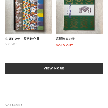
生誕110年 芹沢銈介展
宮廷装束の美
¥2,800
SOLD OUT
VIEW MORE
CATEGORY