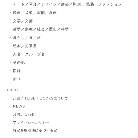
アート／写真／デザイン／建築／彫刻 ／民藝／ファッション
映画／音楽／演劇／漫画
文学／文芸
哲学／宗教／社会／歴史／科学
暮らし／食／旅
絵本／児童書
人名・グループ名
その他
図録
新刊
GUIDE
汀線 / TEISEN BOOKSについて
NEWS
お問い合わせ
プライバシーポリシー
特定商取引法に基づく表記