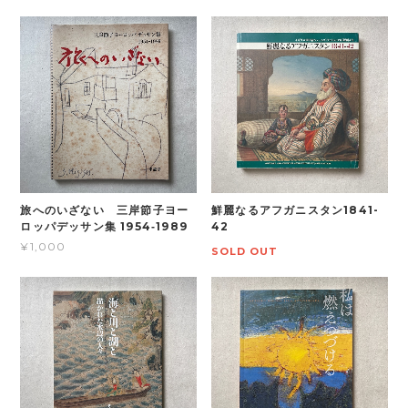
旅へのいざない 三岸節子ヨー
鮮麗なるアフガニスタン1841-
ロッパデッサン集 1954‐1989
42
¥1,000
SOLD OUT