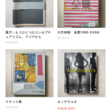
風穴 : もうひとつのコンセプチ
大竹伸朗 全景1955-2006
ュアリズム、アジアから
¥7,500
¥3,800
マティス展
オノデラユキ
¥3,000
SOLD OUT