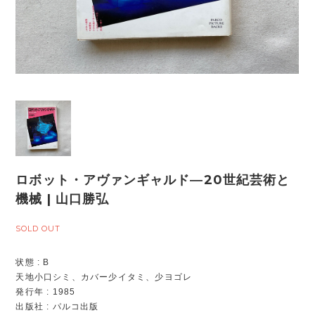
ロボット・アヴァンギャルド―20世紀芸術と
機械 | 山口勝弘
SOLD OUT
状態 : B
天地小口シミ、カバー少イタミ、少ヨゴレ
発行年 : 1985
出版社 : パルコ出版