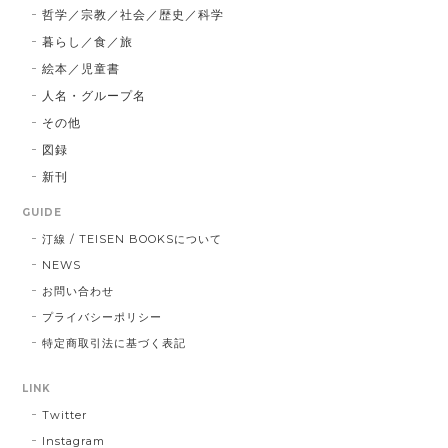
哲学／宗教／社会／歴史／科学
暮らし／食／旅
絵本／児童書
人名・グループ名
その他
図録
新刊
GUIDE
汀線 / TEISEN BOOKSについて
NEWS
お問い合わせ
プライバシーポリシー
特定商取引法に基づく表記
LINK
Twitter
Instagram