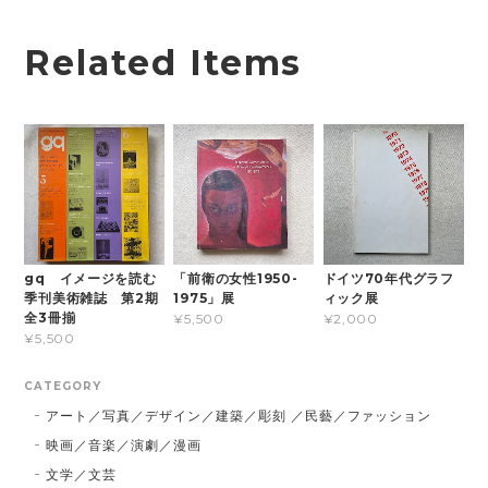
Related Items
gq イメージを読む
「前衛の女性1950-
ドイツ70年代グラフ
季刊美術雑誌 第2期
1975」展
ィック展
全3冊揃
¥5,500
¥2,000
¥5,500
CATEGORY
アート／写真／デザイン／建築／彫刻 ／民藝／ファッション
映画／音楽／演劇／漫画
文学／文芸