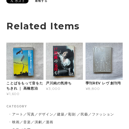
通報する
Related Items
ことばをもって音をた
戸川純の気持ち
季刊REV レヴ 創刊号
ちきれ ｜ 高橋悠治
¥3,000
¥8,800
¥1,600
CATEGORY
アート／写真／デザイン／建築／彫刻 ／民藝／ファッション
映画／音楽／演劇／漫画