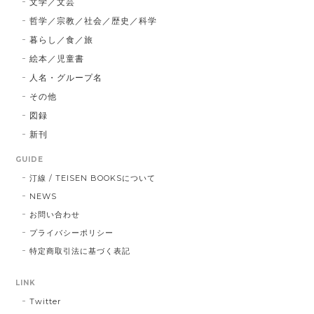
文学／文芸
哲学／宗教／社会／歴史／科学
暮らし／食／旅
絵本／児童書
人名・グループ名
その他
図録
新刊
GUIDE
汀線 / TEISEN BOOKSについて
NEWS
お問い合わせ
プライバシーポリシー
特定商取引法に基づく表記
LINK
Twitter