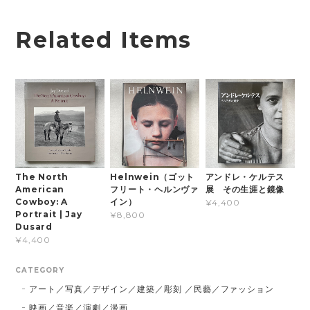
Related Items
The North
Helnwein（ゴット
アンドレ・ケルテス
American
フリート・ヘルンヴァ
展 その生涯と鏡像
Cowboy: A
イン）
¥4,400
Portrait | Jay
¥8,800
Dusard
¥4,400
CATEGORY
アート／写真／デザイン／建築／彫刻 ／民藝／ファッション
映画／音楽／演劇／漫画