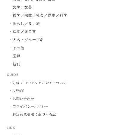
文学／文芸
哲学／宗教／社会／歴史／科学
暮らし／食／旅
絵本／児童書
人名・グループ名
その他
図録
新刊
GUIDE
汀線 / TEISEN BOOKSについて
NEWS
お問い合わせ
プライバシーポリシー
特定商取引法に基づく表記
LINK