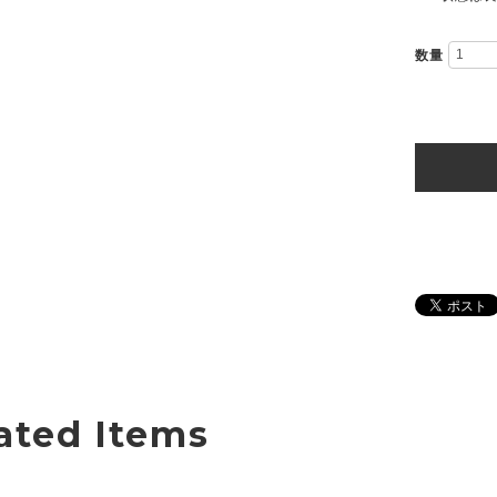
数量
ated Items