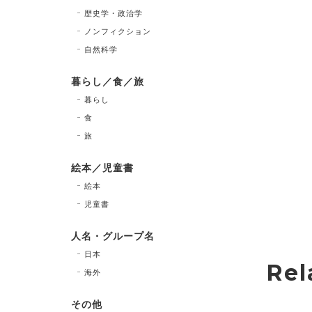
歴史学・政治学
ノンフィクション
自然科学
暮らし／食／旅
暮らし
食
旅
絵本／児童書
絵本
児童書
人名・グループ名
日本
Rel
海外
その他