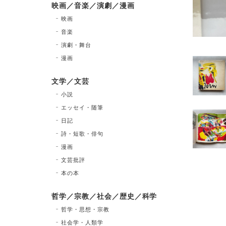
映画／音楽／演劇／漫画
映画
音楽
演劇・舞台
漫画
文学／文芸
小説
エッセイ・随筆
日記
詩・短歌・俳句
漫画
文芸批評
本の本
哲学／宗教／社会／歴史／科学
哲学・思想・宗教
社会学・人類学