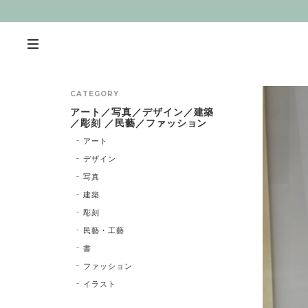
CATEGORY
アート／写真／デザイン／建築
／彫刻 ／民藝／ファッション
アート
デザイン
写真
建築
彫刻
民藝・工藝
書
ファッション
イラスト