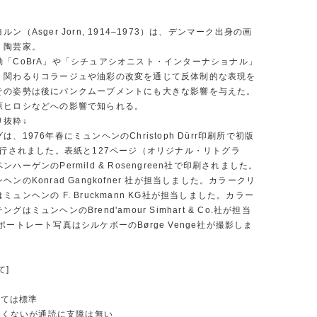
ン（Asger Jorn, 1914–1973）は、デンマーク出身の画
、陶芸家。
動「CoBrA」や「シチュアシオニスト・インターナショナル」
く関わるりコラージュや油彩の改変を通じて反体制的な表現を
その姿勢は後にパンクムーブメントにも大きな影響を与えた。
原ヒロシなどへの影響で知られる。
り抜粋↓
、1976年春にミュンヘンのChristoph Dürr印刷所で初版
発行されました。表紙と127ページ（オリジナル・リトグラ
ハーゲンのPermild & Rosengreen社で印刷されました。
ヘンのKonrad Gangkofner 社が担当しました。カラークリ
ミュンヘンの F. Bruckmann KG社が担当しました。カラー
グはミュンヘンのBrend'amour Simhart & Co.社が担当
ポートレート写真はシルケボーのBørge Venge社が撮影しま
て]
としては標準
は良くないが通読に支障は無い