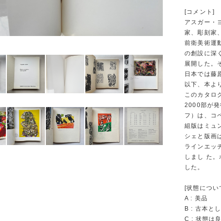
[コメント]
アスガー・ヨル
家、彫刻家
前衛美術運
の創設に深
展開した。
日本では藤
以下、本よ
このカタログは
2000部が
フ）は、コペン
組版はミュン
シェと版画は
ラインエッチン
しまし た。
した。
[状態につい
A : 美品
B : 古本
C : 状態