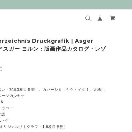
rzeichnis Druckgrafik | Asger
（アスガー ヨルン : 版画作品カタログ・レゾ
0
ズレ（写真3枚目参照）、カバーシミ・ヤケ・イタミ、天地小
ページ内少ヤケ
76
フトカバー
ツ語
スト付
pオリジナルリトグラフ（1,6枚目参照）