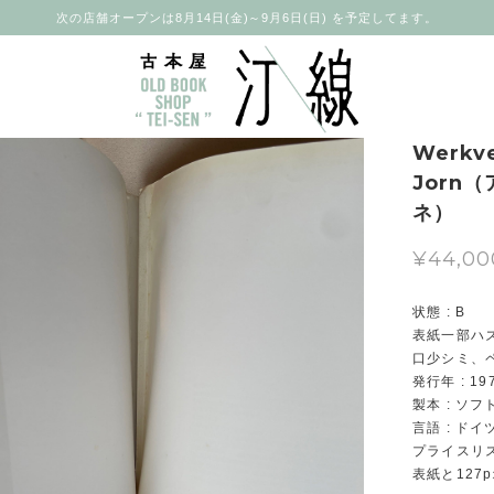
次の店舗オープンは8月14日(金)～9月6日(日) を予定してます。
Werkve
Jorn
ネ）
¥44,00
状態 : B
表紙一部ハ
口少シミ、
発行年 : 19
製本 : ソ
言語 : ドイ
プライスリ
表紙と127