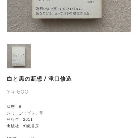
白と黒の断想 / 滝口修造
¥4,600
状態 : B
シミ、少ヨゴレ、帯
発行年 : 2011
出版社 : 幻戯書房