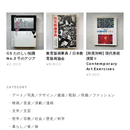
GS たのしい知識
教育版画事典 / 日本教
[和英対峙] 現代美術
No.3 千のアジア
育版画協会
演習Ⅱ
Contemporary
¥2,000
¥8,800
Art Exercises
¥3,500
CATEGORY
アート／写真／デザイン／建築／彫刻 ／民藝／ファッション
映画／音楽／演劇／漫画
文学／文芸
哲学／宗教／社会／歴史／科学
暮らし／食／旅