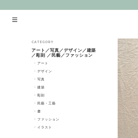
CATEGORY
アート／写真／デザイン／建築
／彫刻 ／民藝／ファッション
アート
デザイン
写真
建築
彫刻
民藝・工藝
書
ファッション
イラスト