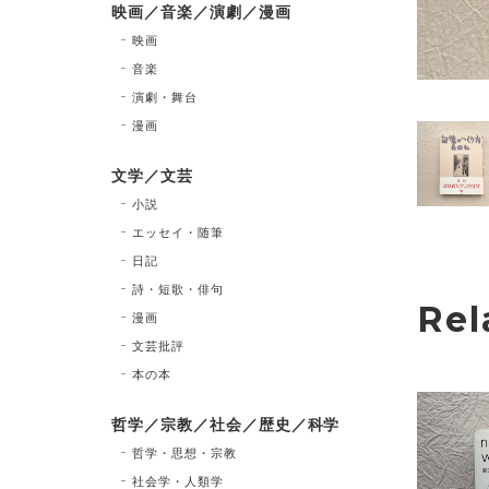
映画／音楽／演劇／漫画
映画
音楽
演劇・舞台
漫画
文学／文芸
小説
エッセイ・随筆
日記
詩・短歌・俳句
Rel
漫画
文芸批評
本の本
哲学／宗教／社会／歴史／科学
哲学・思想・宗教
社会学・人類学