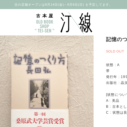
次の店舗オープンは8月14日(金)～9月6日(日) を予定してます。
記憶のつ
SOLD OUT
状態 : A
帯
発行年 : 19
出版社 : 晶
[状態につい
A : 美品
B : 古本
C : 状態