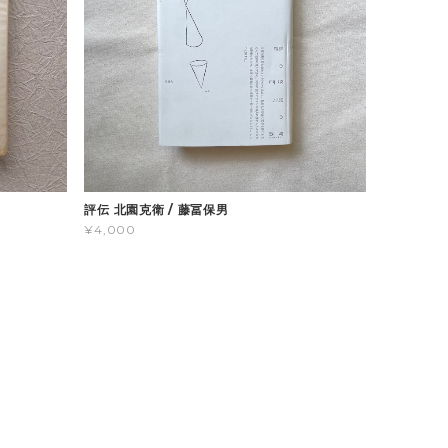
評伝 北園克衛 / 藤冨保男
¥4,000