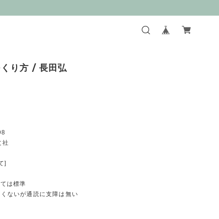
くり方 / 長田弘
98
文社
て]
としては標準
は良くないが通読に支障は無い