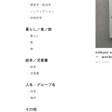
歴史学・政治学
ノンフィクション
自然科学
暮らし／食／旅
暮らし
食
旅
niikuni 
一 works
絵本／児童書
¥12,000
絵本
児童書
人名・グループ名
日本
海外
その他