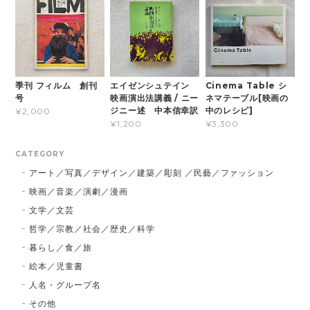
季刊 フィルム 創刊
エイゼンシュテイン
Cinema Table シ
号
映画演出法講義 / ニー
ネマテーブル[映画の
ジニー述 中本信幸訳
中のレシピ]
¥2,000
¥1,200
¥3,300
CATEGORY
アート／写真／デザイン／建築／彫刻 ／民藝／ファッション
映画／音楽／演劇／漫画
文学／文芸
哲学／宗教／社会／歴史／科学
暮らし／食／旅
絵本／児童書
人名・グループ名
その他