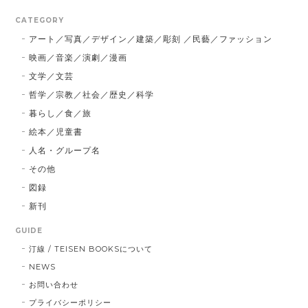
CATEGORY
アート／写真／デザイン／建築／彫刻 ／民藝／ファッション
映画／音楽／演劇／漫画
文学／文芸
哲学／宗教／社会／歴史／科学
暮らし／食／旅
絵本／児童書
人名・グループ名
その他
図録
新刊
GUIDE
汀線 / TEISEN BOOKSについて
NEWS
お問い合わせ
プライバシーポリシー