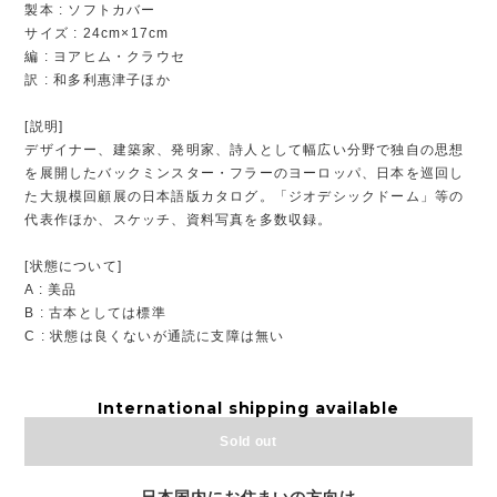
製本 : ソフトカバー
サイズ : 24cm×17cm
編 : ヨアヒム・クラウセ
訳 : 和多利惠津子ほか
[説明]
デザイナー、建築家、発明家、詩人として幅広い分野で独自の思想
を展開したバックミンスター・フラーのヨーロッパ、日本を巡回し
た大規模回顧展の日本語版カタログ。「ジオデシックドーム」等の
代表作ほか、スケッチ、資料写真を多数収録。
[状態について]
A : 美品
B : 古本としては標準
C : 状態は良くないが通読に支障は無い
International shipping available
Sold out
日本国内にお住まいの方向け