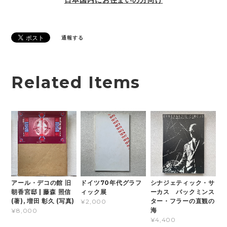
通報する
Related Items
アール・デコの館 旧
ドイツ70年代グラフ
シナジェティック・サ
朝香宮邸 | 藤森 照信
ィック展
ーカス バックミンス
(著), 増田 彰久 (写真)
ター・フラーの直観の
¥2,000
海
¥8,000
¥4,400