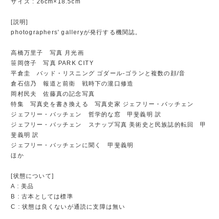
サイズ : 26cm×18.5cm
[説明]
photographers' galleryが発行する機関誌。
高橋万里子 写真 月光画
笹岡啓子 写真 PARK CITY
平倉圭 バッド・リスニング ゴダール-ゴランと複数の顔/音
倉石信乃 報道と前衛 戦時下の瀧口修造
岡村民夫 佐藤真の記念写真
特集 写真史を書き換える 写真史家 ジェフリー・バッチェン
ジェフリー・バッチェン 哲学的な窓 甲斐義明 訳
ジェフリー・バッチェン スナップ写真 美術史と民族誌的転回 甲
斐義明 訳
ジェフリー・バッチェンに聞く 甲斐義明
ほか
[状態について]
A : 美品
B : 古本としては標準
C : 状態は良くないが通読に支障は無い