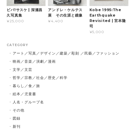
ビバ!サスケ | 深瀬昌
アンドレ・ケルテス
Kobe 1995:The
久写真集
展 その生涯と鏡像
Earthquake
Revisited | 宮本隆
¥25,000
¥4,400
司
¥5,000
CATEGORY
アート／写真／デザイン／建築／彫刻 ／民藝／ファッション
映画／音楽／演劇／漫画
文学／文芸
哲学／宗教／社会／歴史／科学
暮らし／食／旅
絵本／児童書
人名・グループ名
その他
図録
新刊