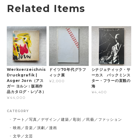
Related Items
Werkverzeichnis
ドイツ70年代グラフ
シナジェティック・サ
Druckgrafik |
ィック展
ーカス バックミンス
Asger Jorn（アス
ター・フラーの直観の
¥2,000
ガー ヨルン : 版画作
海
品カタログ・レゾネ）
¥4,400
¥44,000
CATEGORY
アート／写真／デザイン／建築／彫刻 ／民藝／ファッション
映画／音楽／演劇／漫画
文学／文芸