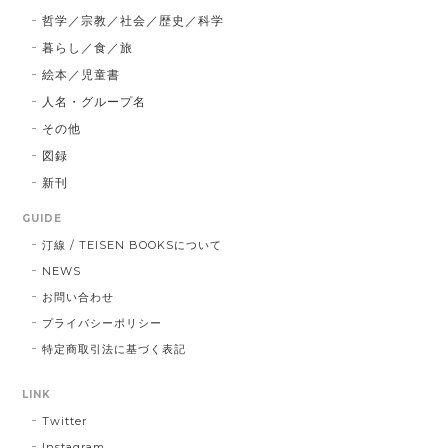
哲学／宗教／社会／歴史／科学
暮らし／食／旅
絵本／児童書
人名・グループ名
その他
図録
新刊
GUIDE
汀線 / TEISEN BOOKSについて
NEWS
お問い合わせ
プライバシーポリシー
特定商取引法に基づく表記
LINK
Twitter
Instagram