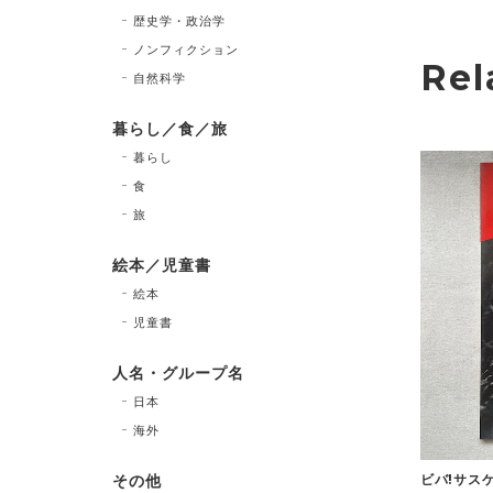
歴史学・政治学
ノンフィクション
Rel
自然科学
暮らし／食／旅
暮らし
食
旅
絵本／児童書
絵本
児童書
人名・グループ名
日本
海外
ビバ!サスケ
その他