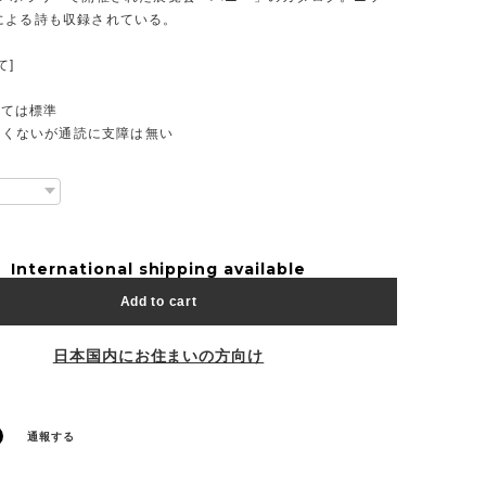
による詩も収録されている。
て]
としては標準
は良くないが通読に支障は無い
International shipping available
Add to cart
日本国内にお住まいの方向け
通報する