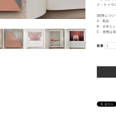
ク・ケイヴ
[状態につい
A : 美品
B : 古本
C : 状態
数量