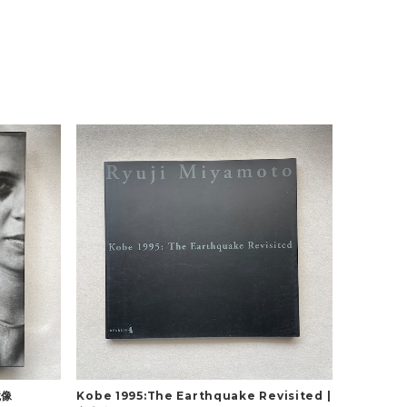
鏡像
Kobe 1995:The Earthquake Revisited |