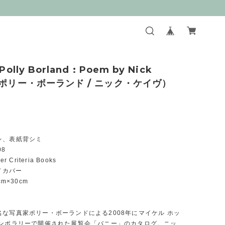
Polly Borland : Poem by Nick
（ポリー・ボーランド / ニック・ケイヴ）
レ、表紙背シミ
08
r Criteria Books
ードカバー
cm×30cm
名な写真家ポリー・ボーランドによる2008年にマイケル ホッ
テンポラリーで開催された展覧会「バニー」のカタログ。ニッ