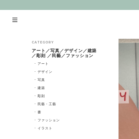
CATEGORY
アート／写真／デザイン／建築
／彫刻 ／民藝／ファッション
アート
デザイン
写真
建築
彫刻
民藝・工藝
書
ファッション
イラスト