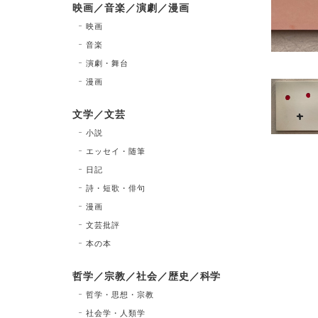
映画／音楽／演劇／漫画
映画
音楽
演劇・舞台
漫画
文学／文芸
小説
エッセイ・随筆
日記
詩・短歌・俳句
漫画
文芸批評
本の本
哲学／宗教／社会／歴史／科学
哲学・思想・宗教
社会学・人類学