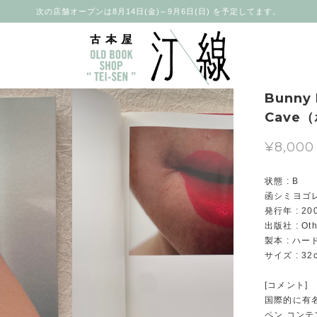
次の店舗オープンは8月14日(金)～9月6日(日) を予定してます。
Bunny 
Cave
¥8,000
状態 : B
函シミヨゴ
発行年 : 20
出版社 : Othe
製本 : ハ
サイズ : 32
[コメント]
国際的に有
ペン コン