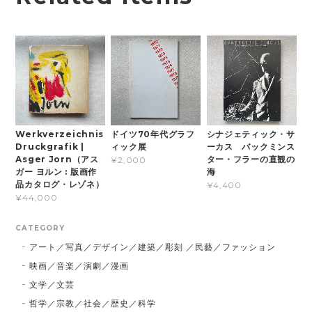
Werkverzeichnis
ドイツ70年代グラフ
シナジェティック・サ
Druckgrafik |
ィック展
ーカス バックミンス
Asger Jorn（アス
ター・フラーの直観の
¥2,000
ガー ヨルン : 版画作
海
品カタログ・レゾネ）
¥4,400
¥44,000
CATEGORY
アート／写真／デザイン／建築／彫刻 ／民藝／ファッション
映画／音楽／演劇／漫画
文学／文芸
哲学／宗教／社会／歴史／科学