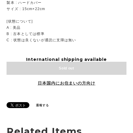
製本 : ハードカバー
サイズ : 15cm×22cm
[状態について]
A : 美品
B : 古本としては標準
C : 状態は良くないが通読に支障は無い
International shipping available
Sold out
日本国内にお住まいの方向け
通報する
Related Items