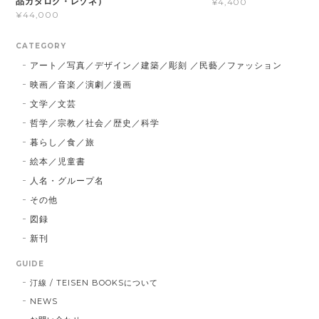
品カタログ・レゾネ）
¥4,400
¥44,000
CATEGORY
アート／写真／デザイン／建築／彫刻 ／民藝／ファッション
映画／音楽／演劇／漫画
文学／文芸
哲学／宗教／社会／歴史／科学
暮らし／食／旅
絵本／児童書
人名・グループ名
その他
図録
新刊
GUIDE
汀線 / TEISEN BOOKSについて
NEWS