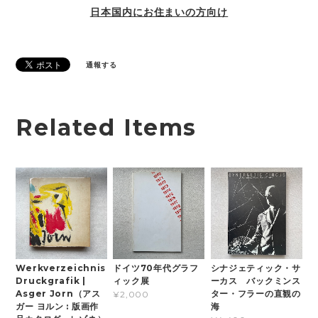
日本国内にお住まいの方向け
通報する
Related Items
Werkverzeichnis
ドイツ70年代グラフ
シナジェティック・サ
Druckgrafik |
ィック展
ーカス バックミンス
Asger Jorn（アス
ター・フラーの直観の
¥2,000
ガー ヨルン : 版画作
海