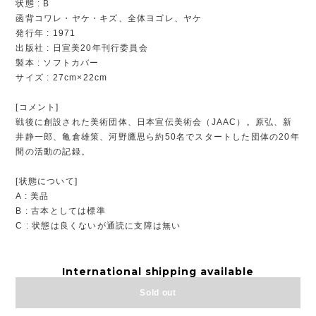
状態 : B
函背コワレ・ヤケ・キズ、全体ヨゴレ、ヤケ
発行年 : 1971
出版社 : 日宣美20年刊行委員会
製本 : ソフトカバー
サイズ : 27cm×22cm
[コメント]
戦後に創設された美術団体、日本宣伝美術会（JAAC）。原弘、新
井静一郎、亀倉雄策、河野鷹思ら約50名でスタートした団体の20年
間の活動の記録。
[状態について]
A : 美品
B : 古本としては標準
C : 状態は良くないが通読に支障は無い
International shipping available
Sold out