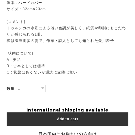
製本 : ハードカバー
サイズ : 32cm×23cm
[コメント]
トゥルンカの水彩による淡い色調が美しく、紙質や印刷にもこだわ
りが感じられる1冊。
訳は澁澤龍彦の妻で、作家・詩人としても知られた矢川澄子
[状態について]
A : 美品
B : 古本としては標準
C : 状態は良くないが通読に支障は無い
数量
International shipping available
Add to cart
日本国内にお住まいの方向け