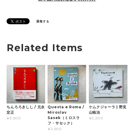
通報する
Related Items
ちんろろきしし / 元永
Questa e Roma /
ケムクジャーラ | 野見
定正
Miroslav
山暁治
Sasek（ミロスラ
¥3,500
¥2,200
フ・サセック）
¥2,500