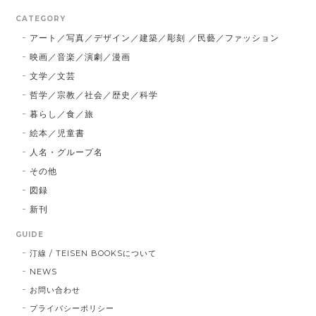
CATEGORY
アート／写真／デザイン／建築／彫刻 ／民藝／ファッション
映画／音楽／演劇／漫画
文学／文芸
哲学／宗教／社会／歴史／科学
暮らし／食／旅
絵本／児童書
人名・グループ名
その他
図録
新刊
GUIDE
汀線 / TEISEN BOOKSについて
NEWS
お問い合わせ
プライバシーポリシー