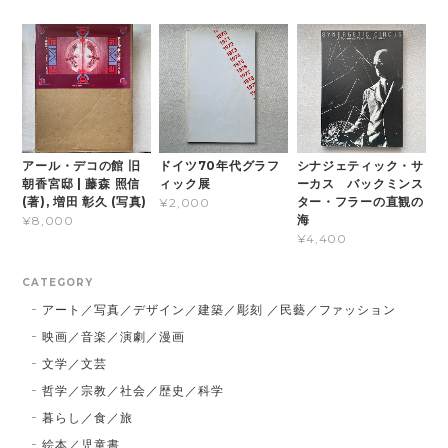
アール・デコの館 旧
ドイツ70年代グラフ
シナジェティック・サ
朝香宮邸 | 藤森 照信
ィック展
ーカス バックミンス
(著), 増田 彰久 (写真)
ター・フラーの直観の
¥2,000
海
¥8,000
¥4,400
CATEGORY
アート／写真／デザイン／建築／彫刻 ／民藝／ファッション
映画／音楽／演劇／漫画
文学／文芸
哲学／宗教／社会／歴史／科学
暮らし／食／旅
絵本／児童書