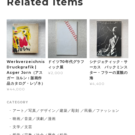
Related Items
Werkverzeichnis
ドイツ70年代グラフ
シナジェティック・サ
Druckgrafik |
ィック展
ーカス バックミンス
Asger Jorn（アス
ター・フラーの直観の
¥2,000
ガー ヨルン : 版画作
海
品カタログ・レゾネ）
¥4,400
¥44,000
CATEGORY
アート／写真／デザイン／建築／彫刻 ／民藝／ファッション
映画／音楽／演劇／漫画
文学／文芸
哲学／宗教／社会／歴史／科学