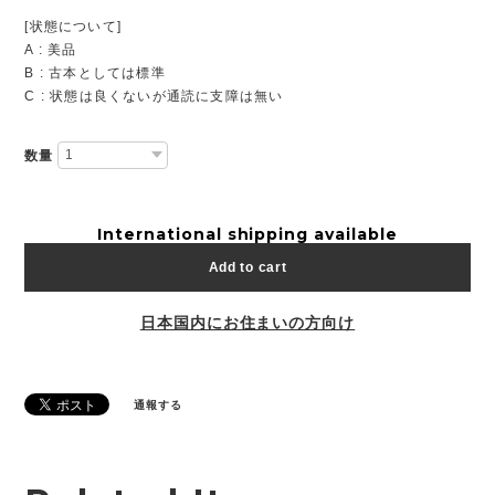
[状態について]
A : 美品
B : 古本としては標準
C : 状態は良くないが通読に支障は無い
数量
International shipping available
Add to cart
日本国内にお住まいの方向け
通報する