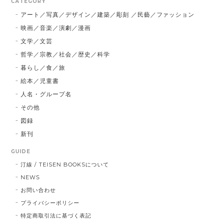
CATEGORY
アート／写真／デザイン／建築／彫刻 ／民藝／ファッション
映画／音楽／演劇／漫画
文学／文芸
哲学／宗教／社会／歴史／科学
暮らし／食／旅
絵本／児童書
人名・グループ名
その他
図録
新刊
GUIDE
汀線 / TEISEN BOOKSについて
NEWS
お問い合わせ
プライバシーポリシー
特定商取引法に基づく表記