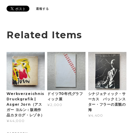
通報する
Related Items
Werkverzeichnis
ドイツ70年代グラフ
シナジェティック・サ
Druckgrafik |
ィック展
ーカス バックミンス
Asger Jorn（アス
ター・フラーの直観の
¥2,000
ガー ヨルン : 版画作
海
品カタログ・レゾネ）
¥4,400
¥44,000