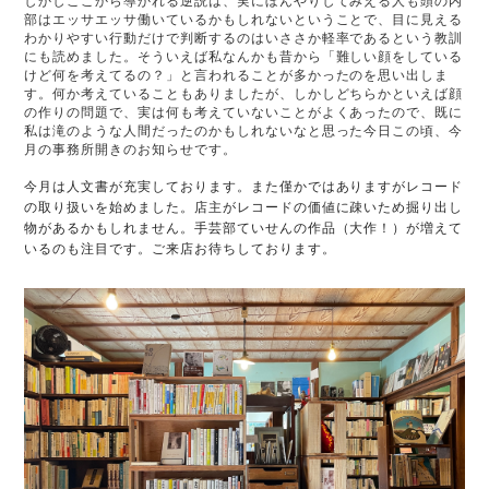
しかしここから導かれる逆説は、実にぼんやりしてみえる人も頭の内
部はエッサエッサ働いているかもしれないということで、目に見える
わかりやすい行動だけで判断するのはいささか軽率であるという教訓
にも読めました。そういえば私なんかも昔から「難しい顔をしている
けど何を考えてるの？」と言われることが多かったのを思い出しま
す。何か考えていることもありましたが、しかしどちらかといえば顔
の作りの問題で、実は何も考えていないことがよくあったので、既に
私は滝のような人間だったのかもしれないなと思った今日この頃、今
月の事務所開きのお知らせです。
今月は人文書が充実しております。また僅かではありますがレコード
の取り扱いを始めました。
店主がレコードの価値に疎いため掘り出し
物があるかもしれません。手芸部ていせんの作品（大作！）が増えて
いるのも注目です。
ご来店お待ちしております。