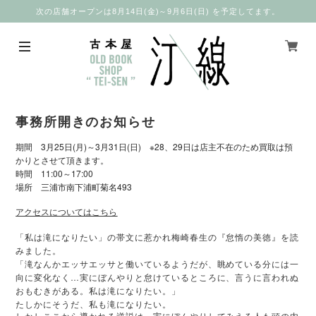
次の店舗オープンは8月14日(金)～9月6日(日) を予定してます。
事務所開きのお知らせ
3月25
(
)
3月31
(
) ※28、29日は店主不在のため買取は預
期間
日
月
～
日
日
かりとさせて頂きます。
11:00
17:00
時間
～
493
場所 三浦市南下浦町菊名
アクセスについてはこちら
「私は滝になりたい」の帯文に惹かれ梅崎春生の『怠惰の美徳』を読
みました。
「滝なんかエッサエッサと働いているようだが、眺めている分には一
向に変化なく…実にぼんやりと怠けているところに、言うに言われぬ
おもむきがある。私は滝になりたい。」
たしかにそうだ、私も滝になりたい。