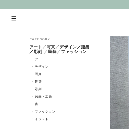
CATEGORY
アート／写真／デザイン／建築
／彫刻 ／民藝／ファッション
アート
デザイン
写真
建築
彫刻
民藝・工藝
書
ファッション
イラスト