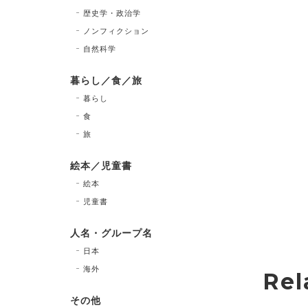
歴史学・政治学
ノンフィクション
自然科学
暮らし／食／旅
暮らし
食
旅
絵本／児童書
絵本
児童書
人名・グループ名
日本
海外
Rel
その他