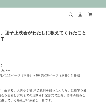
る」逗子上映会がわたしに教えてくれたこと
貞子
26
フトカバー
B6判／112ページ（本冊）＋B6 判/28ページ（別冊）2 冊組
『「生きる」大川小学校 津波裁判を闘った人たち』に衝撃を受
映会を企画し実現までの活動を日記形式で記録。著者の懸命な
伝播していく熱意が印象的な一冊です。