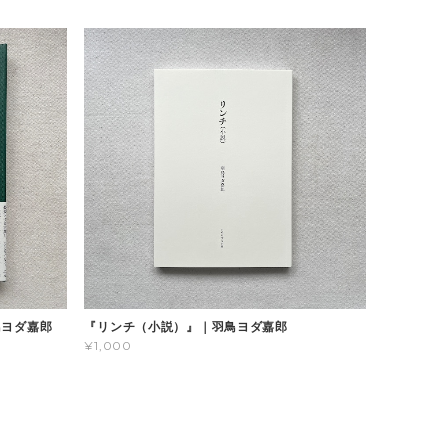
鳥ヨダ嘉郎
『リンチ（小説）』｜羽鳥ヨダ嘉郎
¥1,000