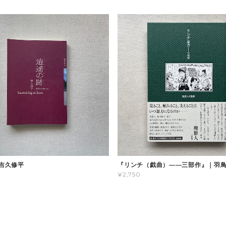
 吉久修平
『リンチ（戯曲）――三部作』｜羽
¥2,750