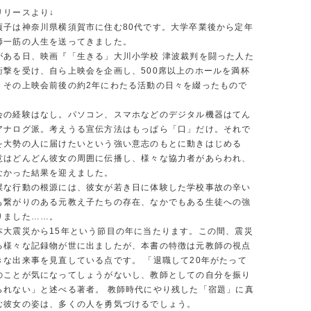
リリースより↓
貞子は神奈川県横須賀市に住む80代です。大学卒業後から定年
師一筋の人生を送ってきました。
がある日、映画『「生きる」大川小学校 津波裁判を闘った人た
衝撃を受け、自ら上映会を企画し、500席以上のホールを満杯
、その上映会前後の約2年にわたる活動の日々を綴ったもので
会の経験はなし。パソコン、スマホなどのデジタル機器はてん
アナログ派。考えうる宣伝方法はもっぱら「口」だけ。それで
を大勢の人に届けたいという強い意志のもとに動きはじめる
意はどんどん彼女の周囲に伝播し、様々な協力者があらわれ、
なかった結果を迎えました。
謀な行動の根源には、彼女が若き日に体験した学校事故の辛い
も繋がりのある元教え子たちの存在、なかでもある生徒への強
りました……。
本大震災から15年という節目の年に当たります。この間、震災
る様々な記録物が世に出ましたが、本書の特徴は元教師の視点
きな出来事を見直している点です。 「退職して20年がたって
のことが気になってしょうがないし、教師としての自分を振り
られない」と述べる著者。 教師時代にやり残した「宿題」に真
む彼女の姿は、多くの人を勇気づけるでしょう。