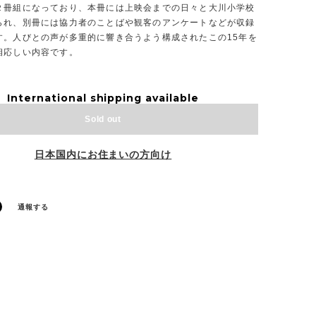
２冊組になっており、本冊には上映会までの日々と大川小学校
られ、別冊には協力者のことばや観客のアンケートなどが収録
す。人びとの声が多重的に響き合うよう構成されたこの15年を
相応しい内容です。
International shipping available
Sold out
日本国内にお住まいの方向け
通報する