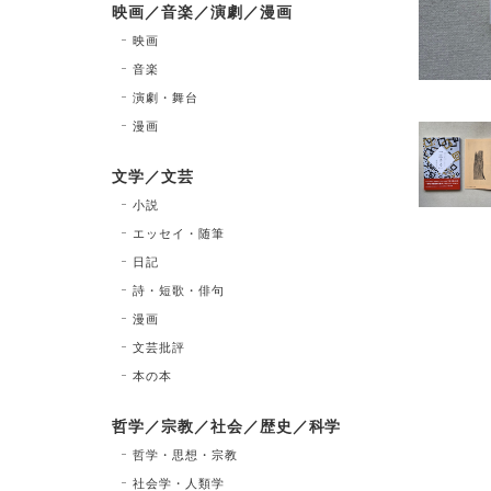
映画／音楽／演劇／漫画
映画
音楽
演劇・舞台
漫画
文学／文芸
小説
エッセイ・随筆
日記
詩・短歌・俳句
漫画
文芸批評
本の本
哲学／宗教／社会／歴史／科学
哲学・思想・宗教
社会学・人類学