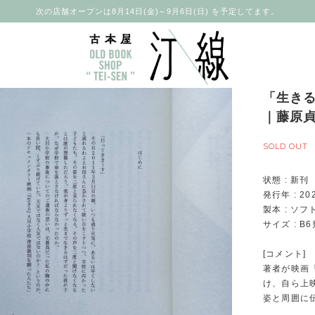
次の店舗オープンは8月14日(金)～9月6日(日) を予定してます。
「生き
｜藤原
SOLD OUT
状態 : 新刊
発行年 : 20
製本 : ソ
サイズ : 
[コメント]
著者が映画
け、自ら上
姿と周囲に