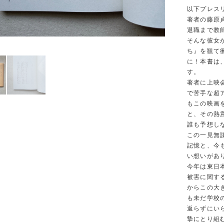
以下プレス
著者の藤原
退職まで教
そんな彼女
ち』を観て
に！本書は
す。
著者に上映
で苦手な超
もこの映画
と、その熱
誰も予想し
この一見無
記憶と、今
い想いがあ
今年は東日
被害に関す
からこの大
も未だ学校
返らずにい
摯にとり組