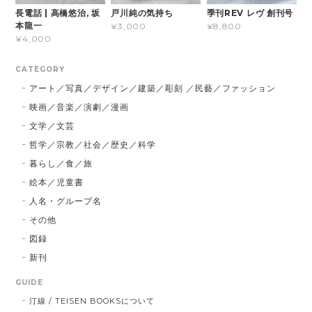
長電話 | 高橋悠治, 坂
戸川純の気持ち
季刊REV レヴ 創刊号
本龍一
¥3,000
¥8,800
¥4,000
CATEGORY
アート／写真／デザイン／建築／彫刻 ／民藝／ファッション
映画／音楽／演劇／漫画
文学／文芸
哲学／宗教／社会／歴史／科学
暮らし／食／旅
絵本／児童書
人名・グループ名
その他
図録
新刊
GUIDE
汀線 / TEISEN BOOKSについて