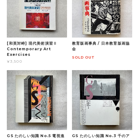
[和英対峙] 現代美術演習Ⅱ
教育版画事典 / 日本教育版画協
Contemporary Art
会
Exercises
SOLD OUT
¥3,500
GS たのしい知識 No.5 電視進
GS たのしい知識 No.3 千のア