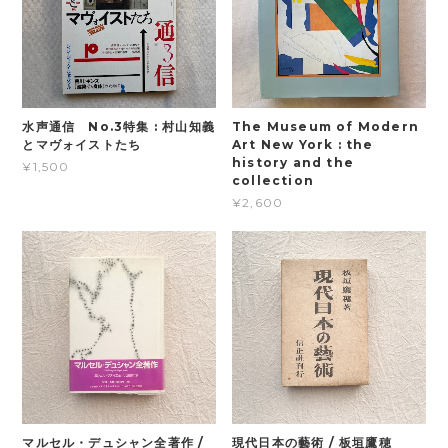
水声通信 No.3特集 : 村山知義
The Museum of Modern
とマヴォイストたち
Art New York : the
history and the
¥1,500
collection
¥2,600
マルセル・デュシャン全著作 /
現代日本の藝術 / 板垣鷹穂