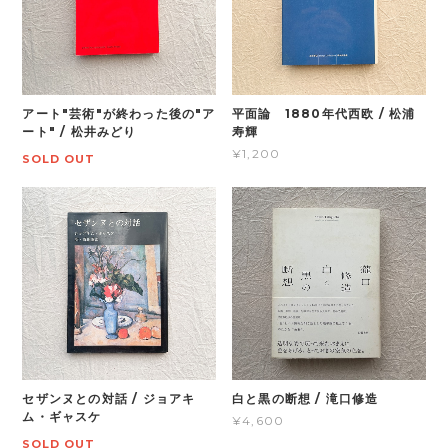
アート"芸術"が終わった後の"ア
平面論 1880年代西欧 / 松浦
ート" / 松井みどり
寿輝
¥1,200
SOLD OUT
セザンヌとの対話 / ジョアキ
白と黒の断想 / 滝口修造
ム・ギャスケ
¥4,600
SOLD OUT