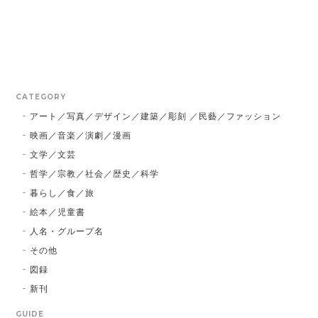
CATEGORY
アート／写真／デザイン／建築／彫刻 ／民藝／ファッション
映画／音楽／演劇／漫画
文学／文芸
哲学／宗教／社会／歴史／科学
暮らし／食／旅
絵本／児童書
人名・グループ名
その他
図録
新刊
GUIDE