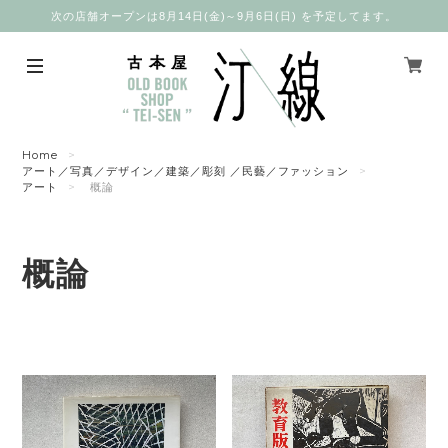
次の店舗オープンは8月14日(金)～9月6日(日) を予定してます。
Home
アート／写真／デザイン／建築／彫刻 ／民藝／ファッション
アート
概論
概論