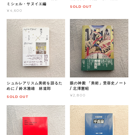
ミシェル・サヌイエ編
SOLD OUT
¥4,600
シュルレアリスム美術を語るた
眼の神殿 「美術」受容史ノート
めに / 鈴木雅雄 林道郎
/ 北澤憲昭
¥2,800
SOLD OUT